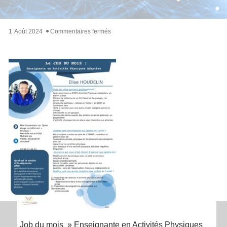
sur
1
Août
2024
Commentaires fermés
Le
Job
du
Mois
« EAPA »
Le Job du mois » Enseignante en Activités Physiques